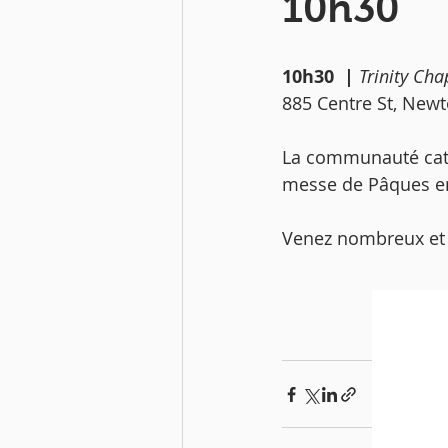
10h30
10h30  | 
Trinity Ch
885 Centre St, New
La communauté cath
messe de Pâques en
Venez nombreux et p