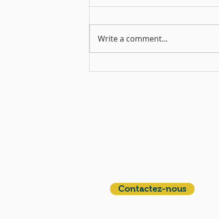
Write a comment...
Mercredi 11 mars | Soirée
de mi-carême
QUI SOMMES-NOUS?
Communauté catholique française et
francophone autour de Boston
Vous avez une question ? Ecrivez-nous !
Contactez-nous