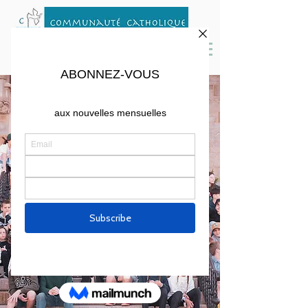
Catéchisme et Aumônerie
On n'est pas chrétien tout seul !