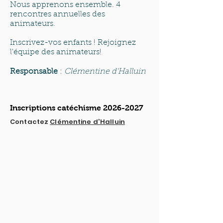
Nous apprenons ensemble. 4
rencontres annuelles des
animateurs.
Inscrivez-vos enfants ! Rejoignez
l'équipe des animateurs!
Responsable
:
Clémentine d'Halluin
Inscriptions catéchisme
2026-2027
Contactez
Clémentine d'Halluin
QUI SOMMES-NOUS?
Communauté catholique française et
francophone autour de Boston
Vous avez une question ? Ecrivez-nous !