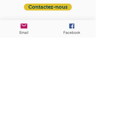
Contactez-nous
ADRESSE
Eglise St. Peter
Email
Facebook
100 Concord avenue
Cambridge MA 02140
ABONNEZ-VOUS
aux nouvelles mensuelles
S'abonner