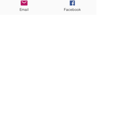
100 Concord avenue
Email
Facebook
Cambridge MA 02140
ABONNEZ-VOUS
aux nouvelles mensuelles
S'abonner
Webmaster Login