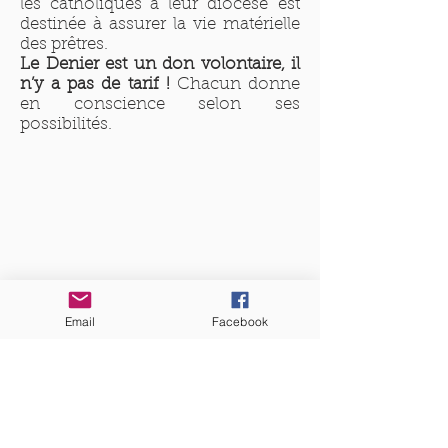
les catholiques à leur
diocèse
est
destinée à assurer la vie matérielle
des prêtres.
Le Denier est un don volontaire, il
n’y a pas de tarif !
Chacun donne
en conscience selon ses
possibilités.​
QUI SOMMES-NOUS?
Communauté catholique française et
francophone autour de Boston
Vous avez une question ? Ecrivez-nous !
Contactez-nous
Email
Facebook
ADRESSE
Eglise St. Peter
100 Concord avenue
Cambridge MA 02140