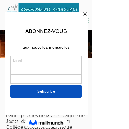
Les Prêtres
Le père André Brouillette, SJ, est le
prêtre accompagnateur de la
communauté depuis l'automne
2016. Originaire du Québec,
diplômé du Centre Sèvres (Paris) et
de l'Institut Catholique de Paris, il
enseigne la théologie à Boston
College. D'autres prêtres
francophones de la Compagnie de
Jésus, de passage au Boston
Collège accompagnent notre