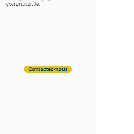
communauté.
QUI SOMMES-NOUS?
Communauté catholique française et
francophone autour de Boston
Vous avez une question ? Ecrivez-nous !
Contactez-nous
ADRESSE
Eglise St. Peter
100 Concord avenue
Cambridge MA 02140