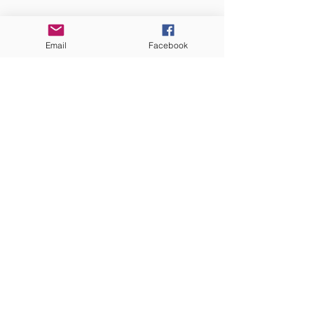
Email
Facebook
ABONNEZ-VOUS
aux nouvelles mensuelles
S'abonner
Webmaster Login