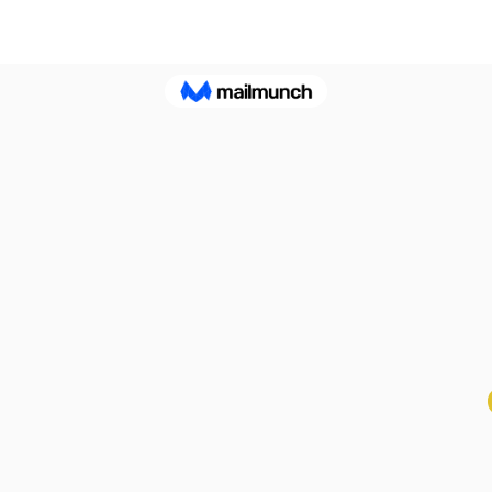
ADRESSE
ABON
aux n
Eglise St. Peter
100 Concord avenue
Cambridge MA 02140