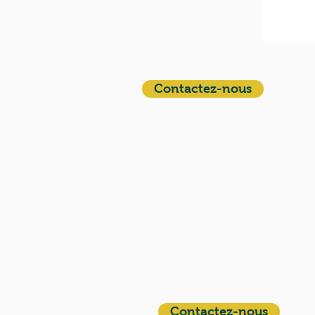
Contactez-nous
QUI SOMMES-NOUS?
Communauté catholique française et
francophone autour de Boston
Vous avez une question ? Ecrivez-nous !
Contactez-nous