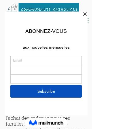
My Brothers Keepers 2024
Chaque année au moment de
Noël, nous proposons de soutenir
My Brother's Keepers, une
association chrétienne qui aide les
familles en grande difficulté de la
région de Boston en leur livrant des
meubles et de la nourriture. Pour
en savoir plus
:
http://www.mybrotherskeeper.or
g
La liste de souhaits de plusieurs
familles nous a été confiée. Nous
vous proposons de participer à
l’achat des cadeaux pour ces
familles. Vous trouverez ci-