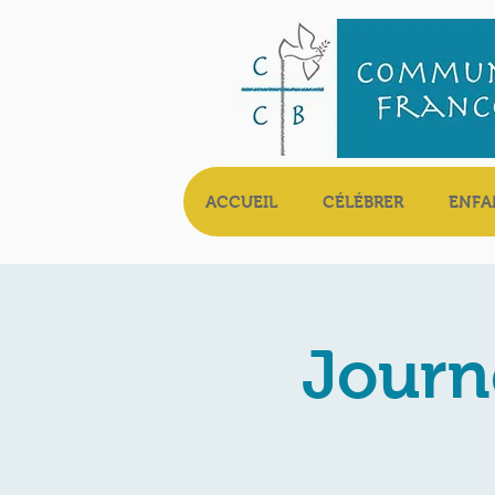
ACCUEIL
CÉLÉBRER
ENFA
Journé