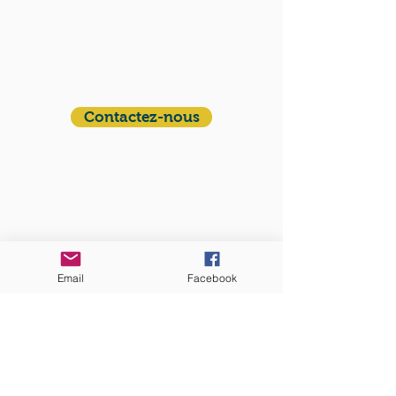
QUI SOMMES-NOUS?
Communauté catholique française et
francophone autour de Boston
Vous avez une question ? Ecrivez-nous !
Contactez-nous
ADRESSE
Eglise St. Peter
100 Concord avenue
Cambridge MA 02140
Email
Facebook