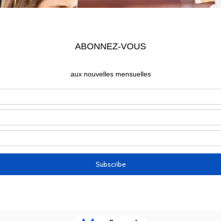
Time and Location
May 03, 2025, 5:30 PM
t Peter , 100 Concord Ave, Cambridge, MA 02138, U