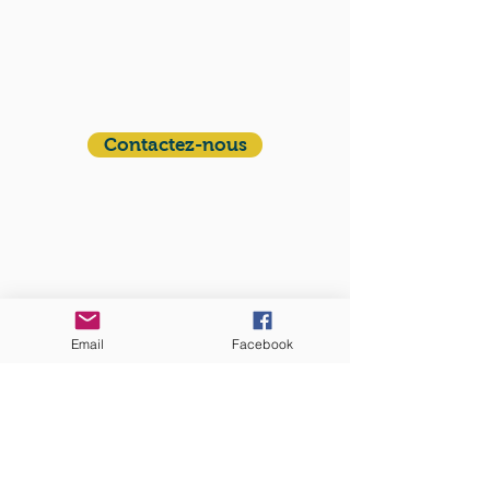
QUI SOMMES-NOUS?
Communauté catholique française et
francophone autour de Boston
Vous avez une question ? Ecrivez-nous !
Contactez-nous
ADRESSE
Eglise St. Peter
100 Concord avenue
Cambridge MA 02140
Email
Facebook