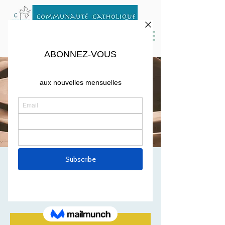
MESSE 4 FEVRIER
2023
Sat, Feb 04
  |  
St Peter