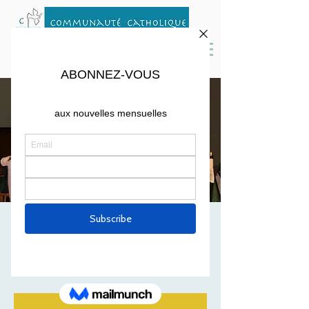
MESSE D'AVRIL
Sat, Apr 10
  |  
Cambridge
☀️ Messe mensuelle à 18h30 en Français