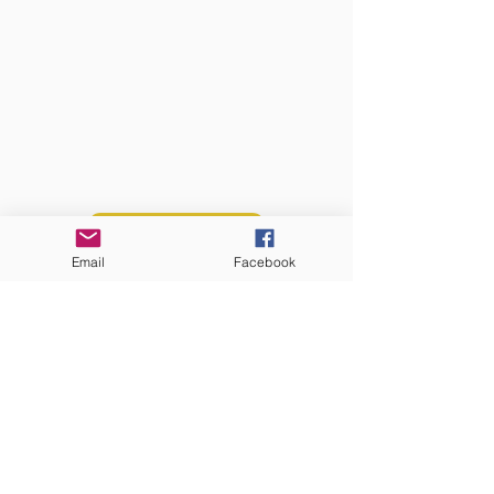
QUI SOMMES-NOUS?
Communauté catholique française et
francophone autour de Boston
Vous avez une question ? Ecrivez-nous !
Contactez-nous
Email
Facebook
ADRESSE
Eglise St. Peter
100 Concord avenue
Cambridge MA 02140