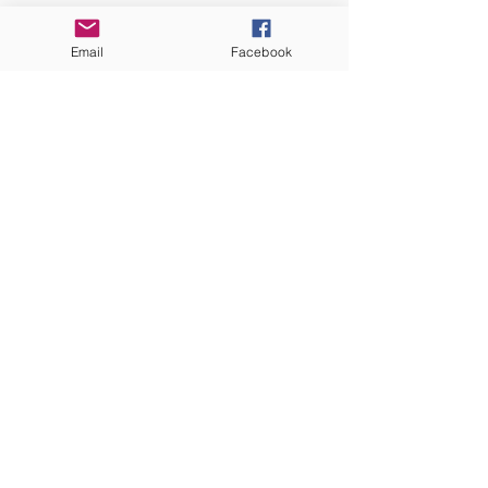
Communauté catholique française et
francophone autour de Boston
Email
Facebook
Vous avez une question ? Ecrivez-nous !
Contactez-nous
ADRESSE
Eglise St. Peter
100 Concord avenue
Cambridge MA 02140
ABONNEZ-VOUS