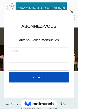
MESSE D'AVRIL DE
PAQUES
Sun, Apr 04
  |  
St. Peter Parish
☀️ Dimanche 4 avril | MESSE DE PÀQUES