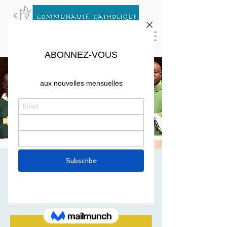
MESSE DE
DECEMBRE
Fri, Dec 06
  |  
St. Peter