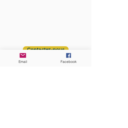
QUI SOMMES-NOUS?
Communauté catholique française et
francophone autour de Boston
Vous avez une question ? Ecrivez-nous !
Contactez-nous
Email
Facebook
ADRESSE
Eglise St. Peter
100 Concord avenue
Cambridge MA 02140