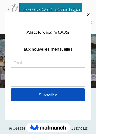
MESSE DE
DECEMBRE
Sat, Dec 11
  |  
St. Peter Parish, Cambridge
☀️ Messe mensuelle à 17h30 en Français