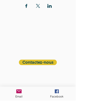
QUI SOMMES-NOUS?
Communauté catholique française et
francophone autour de Boston
Vous avez une question ? Ecrivez-nous !
Contactez-nous
ADRESSE
Eglise St. Peter
100 Concord avenue
Cambridge MA 02140
Email
Facebook