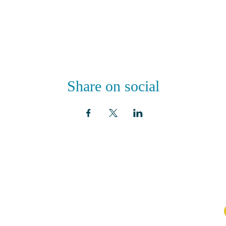
Share on social
ADRESSE
ABON
aux n
Eglise St. Peter
100 Concord avenue
Cambridge MA 02140