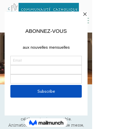
MESSE DE FÉVRIER
Sat, Feb 08
  |  
St. Peter Cambridge
☀️ Messe en français mensuelle pour
célébrer et prier ensemble.
Animation musicale, servants de messe,