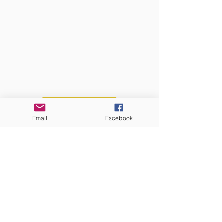
QUI SOMMES-NOUS?
Communauté catholique française et
francophone autour de Boston
Vous avez une question ? Ecrivez-nous !
Contactez-nous
Email
Facebook
ADRESSE
Eglise St. Peter
100 Concord avenue
Cambridge MA 02140