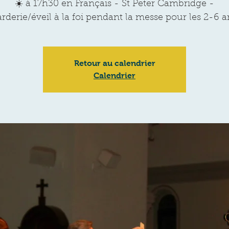
☀️ à 17h30 en Français - St Peter Cambridge -
rderie/éveil à la foi pendant la messe pour les 2-6 a
Retour au calendrier
Calendrier