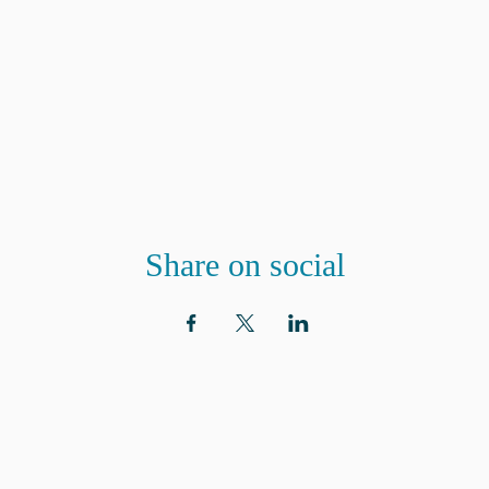
Share on social
ADRESSE
ABON
aux n
Eglise St. Peter