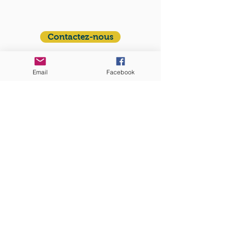
francophone autour de Boston
Vous avez une question ? Ecrivez-nous !
Contactez-nous
ADRESSE
Email
Facebook
Eglise St. Peter
100 Concord avenue
Cambridge MA 02140
ABONNEZ-VOUS
aux nouvelles mensuelles