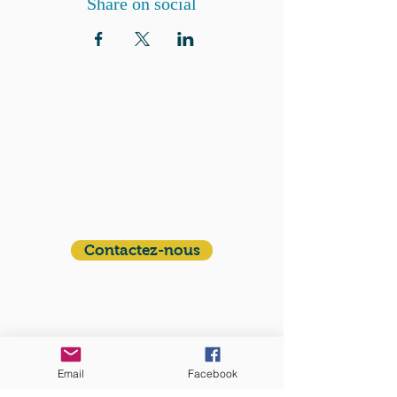
Share on social
QUI SOMMES-NOUS?
Communauté catholique française et
francophone autour de Boston
Vous avez une question ? Ecrivez-nous !
Contactez-nous
ADRESSE
Eglise St. Peter
100 Concord avenue
Cambridge MA 02140
Email
Facebook