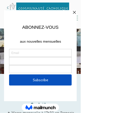
MESSE DE
NOVEMBRE
Sat, Nov 06
  |  
St. Peter Parish,
Cambridge