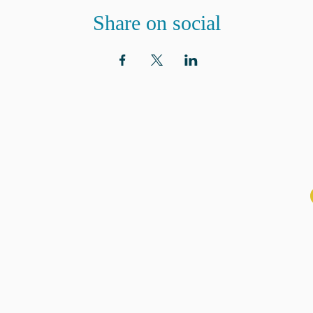
Share on social
ADRESSE
ABON
aux n
Eglise St. Peter
100 Concord avenue
Cambridge MA 02140