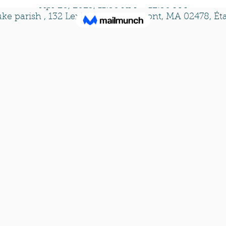
Apr 20, 2025, 11:30 AM – 12:30 PM
uke parish , 132 Lexington St, Belmont, MA 02478, Ét