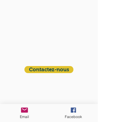
QUI SOMMES-NOUS?
Communauté catholique française et
francophone autour de Boston
Vous avez une question ? Ecrivez-nous !
Contactez-nous
ADRESSE
Eglise St. Peter
100 Concord avenue
Cambridge MA 02140
Email
Facebook