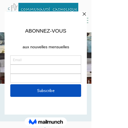
MESSE D'OCTOBRE
Sat, Oct 02
  |  
St. Peter Parish, Cambridge
☀️ Messe mensuelle à 17h30 en Français