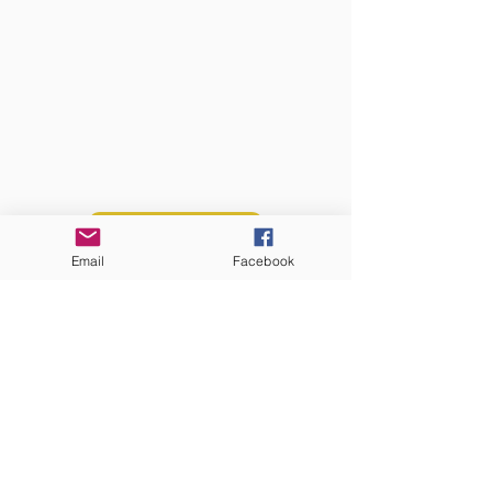
QUI SOMMES-NOUS?
Communauté catholique française et
francophone autour de Boston
Vous avez une question ? Ecrivez-nous !
Contactez-nous
Email
Facebook
ADRESSE
Eglise St. Peter
100 Concord avenue
Cambridge MA 02140