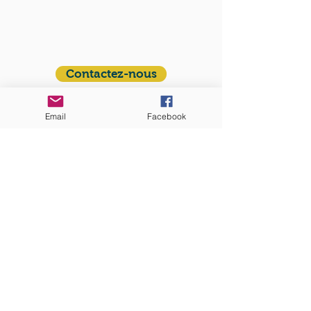
Communauté catholique française et
francophone autour de Boston
Vous avez une question ? Ecrivez-nous !
Contactez-nous
ADRESSE
Email
Facebook
Eglise St. Peter
100 Concord avenue
Cambridge MA 02140
ABONNEZ-VOUS
aux nouvelles mensuelles