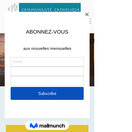
Soirée adoration:
entrez en Carême
Fri, Mar 04
  |  
Saint Peter