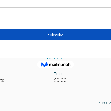
Guests
+ 22 other guests
RSVP
Price
ts
$0.00
This ev