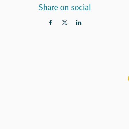
Share on social
ADRESSE
ABON
aux n
Eglise St. Peter
100 Concord avenue
Cambridge MA 02140