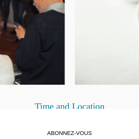
Time and Location
Nov 07, 2025, 8:00 PM – 10:30 PM
Lexington, Lexington, Massachusetts, États-Unis