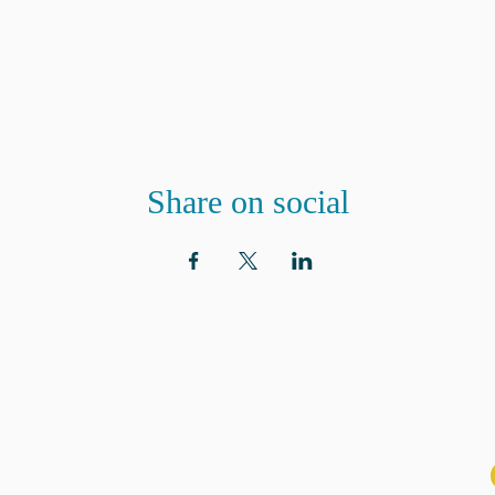
Share on social
ADRESSE
ABON
aux n
Eglise St. Peter
100 Concord avenue
Cambridge MA 02140