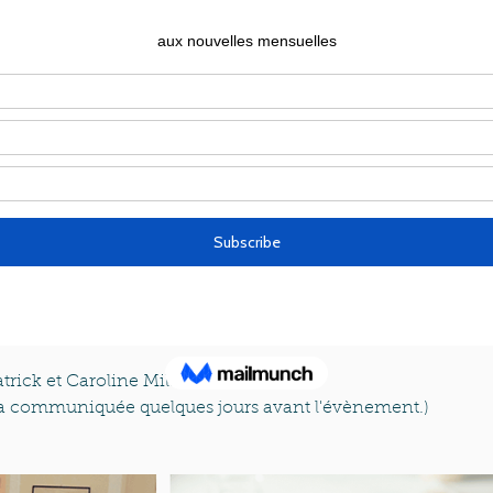
Guests
+ 26 other guests
More info
et du cidre en chantant tous ensemble, sous la baguette de 
nteurs confirmés ou débutants ! 
atrick et Caroline Millot à Lexington.
era communiquée quelques jours avant l'évènement.)