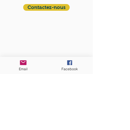
Contactez-nous
ADRESSE
Eglise St. Peter
100 Concord avenue
Cambridge MA 02140
Email
Facebook
ABONNEZ-VOUS
aux nouvelles mensuelles
S'abonner