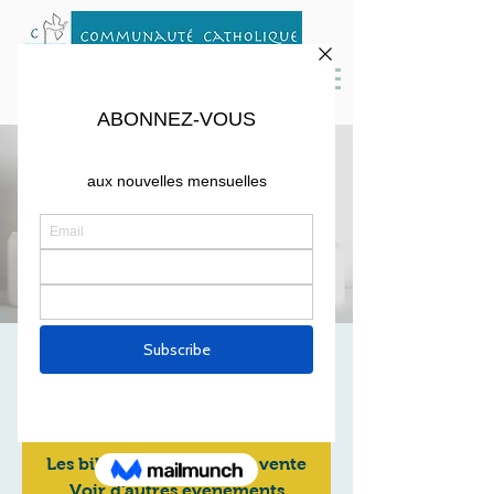
Soirée de l'Avent
Fri, Dec 03
  |  
Location is TBD
Les billets ne sont pas en vente
Voir d'autres événements