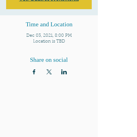
Time and Location
Dec 03, 2021, 8:00 PM
Location is TBD
Share on social
QUI SOMMES-NOUS?
Communauté catholique française et
francophone autour de Boston
Vous avez une question ? Ecrivez-nous !