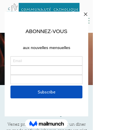
Soirée d'entrée dans
l'Avent
Fri, Dec 05
  |  
Arlington
Venez prier, chanter, et partager un dîner