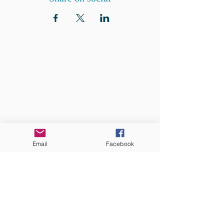
QUI SOMMES-NOUS?
Communauté catholique française et
francophone autour de Boston
Vous avez une question ? Ecrivez-nous !
Contactez-nous
Email
Facebook
ADRESSE
Eglise St. Peter
100 Concord avenue
Cambridge MA 02140