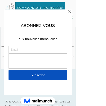
* Soirée
Témoignage *
Wed, Nov 13
  |  
Eglise Saint Peter
François et Laurence Cartier, membres de