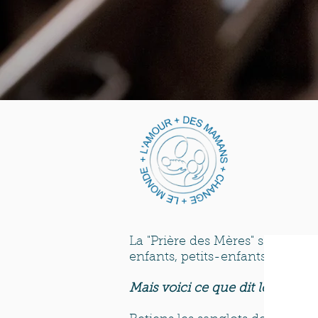
La "Prière des Mères" s'adresse
enfants, petits-enfants et tous
Mais voici ce que dit le Seigneu