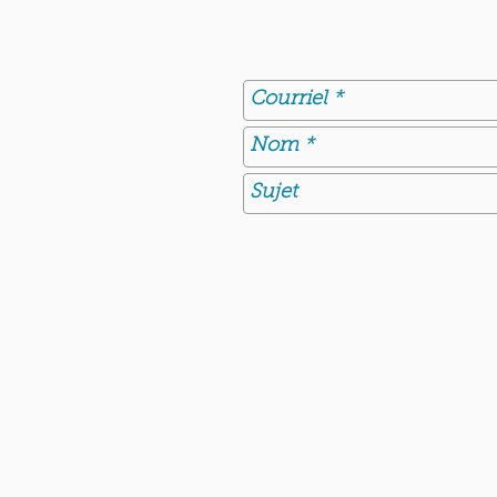
QUI SOMMES-NOUS?
Communauté catholique française et
francophone autour de Boston
Vous avez une question ? Ecrivez-nous !