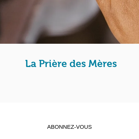
La Prière des Mères
 à toutes celles qui ont un coeur de mère et qui dési
 les enfants du monde.
r :