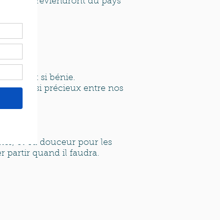
pense. Ils reviendront du pays
rande et si bénie.
enfants si précieux entre nos
er, et Ta douceur pour les
r partir quand il faudra.