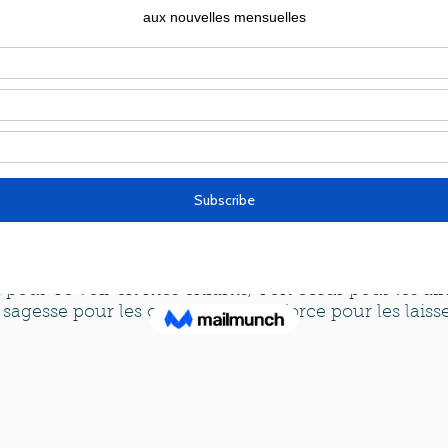
 et les larmes de tes yeux car ta peine aura sa récom
nir car tes fils rentreront dans leurs frontières."
et de prière, commun à tous les groupes :
 pour le don de la maternité. C'est une vocation si g
nt combien Tu nous fais confiance en déposant Tes 
précier l'importance d'être mère .
pour Te voir en mes enfants, Ton cœur pour les aim
agesse pour les conseiller et Ta force pour les laisse