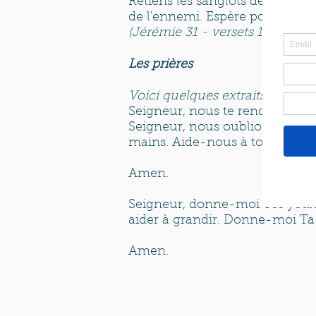
Retiens les sanglots de ta voix
de l'ennemi. Espère pour ton ave
(Jérémie 31 - versets 16/17)
Les prières
Voici quelques extraits du livr
Seigneur, nous te rendons grâce
Seigneur, nous oublions souve
mains. Aide-nous à toujours ap
Amen.
Seigneur, donne-moi Tes yeux 
aider à grandir. Donne-moi Ta s
Amen.​